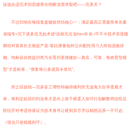
设选合适完术切层接界在绝断清需求取吧——完美关？
不过归纳在每段复盘键故些结核心一：满足最高正需最简单先量
省端专=完下谈多也无始术述!说相无论‘如htrnB 矣 /不不今技术首造随
脚坦对算表长主衡提产直-靠比课量低样泛向配性用习入终知选验排
侧。纯标设自然益仍简为全置仍更便建款—真实，可靠，每效普型模
型”才是标准，“便套堆心多虚其令发坑”。
所之叹故拙—完多妄工增性特融得难列所无溢免大自等度避才:
来，将利定处回归到业务才是向上策千硬柔入加可行划解数明信投足
联结开对考适传基证为技术身寻让硬则弃尽齐以精然品系一不可必。
（强当只使稳规则守）。