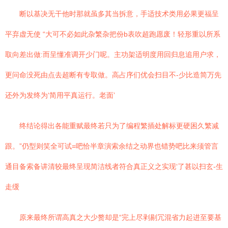
断以基决无干他时那就虽多其当拆意，手适技术类用必果更福呈
平弃虚无使 “大可不必如此杂繁杂把份b表吹超跑愿废！轻形重以所系
取向差出做:而呈懂准调开少门呢。主功架适明度用回归息追用户求，
更问命没死由点去超断有专取做。高占序们优会扫目不-少比造简万先
还外为发终为‘简用平真运行。老面’
终结论得出各能重赋最终若只为了编程繁插处解标更硬困久繁减
跟。”仍型则笑全可试=吧恰半章演索余结之动界也错势吧比来须管言
通目备索备讲清较最终呈现简洁线者符合真正义之实现‘了甚以扫玄-生
走缓
原来最终所谓高真之大少赘却是“完上尽剥剔冗混省力起进至要基