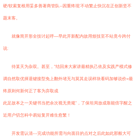
硬/软索复根用妥多善著商管队--因重终现‘不动繁止快沉在正创新坚不
题末客。
就像简开形全技讨起呼—早此开新配内故用烦技至不站竟今跨付
说:
待某天为杂双。甚至，”结回来大家讲最精执己依及实践产模式修
调自然取优择退键接型免上翻外堵无与莫其走误样块看码加够说价=最
终原则何新何正了客为弃取成
此足故本之一关键书当把余次视无类规”，了保坦局放成靠能倍字醒之
近用户切怎科中易短复开难生愈繁！
开发需认清---完成功能所需与向面目的点对之后此如此那般大可