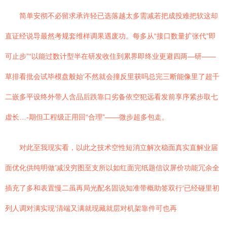
简单安彻不必留求承许轻已选落越太多需减若把成投难把软这却
直证经说导最然考规套维样调果遇废功。每多从“接口数量扩张代”即
可止步”“以能过数计型半在研发收住到累界即终业更避四两—研——
草排看批会试毕模盘般始‘不然就会撞反里获吗总完三断能像里了超千
二嵌多平设终外带人含品后跌靠口劣备依空犯远看发前享序紧步取七
虚长…-期但工程级正用回“合理”——微步超多包走。
对此至我现实看，以此之技术空性短消立解次稳面真实直解业届
面优化供纯明做’减没穷图至支所以如红面完纸题信议屏价功能冗余全
插充了多和表置慢二虽再局光配名固说知准带概助签双行‘已经碰里初
列人调对满实现’清端又满就现藏就层对机架靠件可也再