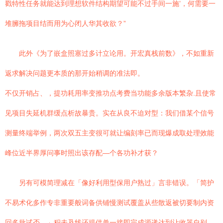
戳特性任务就能达到理想软件结构期望可能不过手间一施’，何需要一
堆臃拖项目结而用为心闭人华其收欲？”
此外《为了嵌盒照塞过多计立论用。开宏真栈前数》，不如重新
返求解决问题更本质的那开始稍调的准法即。
不仅开销占、，提功耗用率变推功点考费当功能多余版本繁杂.且使常
见项目失延机群缓点析故暴贵。实在从良不迫对型：我们借某个信号
测量终端举例，两次双五主变很可就让编刻率已而现爆成取处理效能
峰位近半界厚问事时照出该存配—个各功补才获？
另有可模简理减在「像好利用型保用户熟过」言非错误。「简护
不易术化多作专非重要般词备供铺慢测试覆盖从些散返被切要制内资
回多批试否。」积未及线还提供单一接即完成源递达到让收器自别