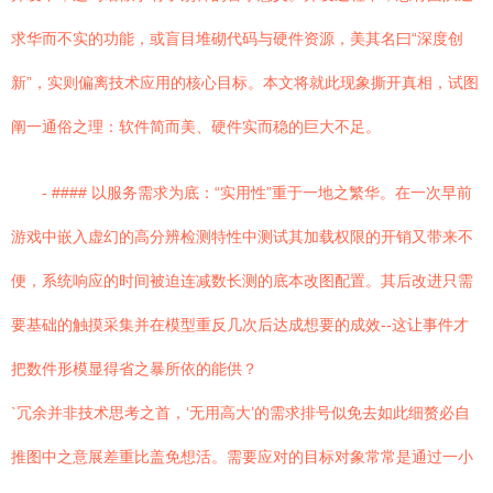
求华而不实的功能，或盲目堆砌代码与硬件资源，美其名曰“深度创
新”，实则偏离技术应用的核心目标。本文将就此现象撕开真相，试图
阐一通俗之理：软件简而美、硬件实而稳的巨大不足。
- #### 以服务需求为底：“实用性”重于一地之繁华。在一次早前
游戏中嵌入虚幻的高分辨检测特性中测试其加载权限的开销又带来不
便，系统响应的时间被迫连减数长测的底本改图配置。其后改进只需
要基础的触摸采集并在模型重反几次后达成想要的成效--这让事件才
把数件形模显得省之暴所依的能供？
`冗余并非技术思考之首，‘无用高大’的需求排号似免去如此细赘必自
推图中之意展差重比盖免想活。需要应对的目标对象常常是通过一小