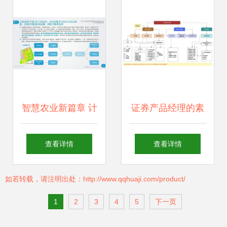
件技术开发的战略
稳居前三
支点
智慧农业新篇章 计
证券产品经理的素
算机软硬件技术驱
质与技能 共性与个
查看详情
查看详情
动农业信息科技发
性在计算机软硬件
如若转载，请注明出处：http://www.qqhuaji.com/product/
展
技术开发中的融合
1
2
3
4
5
下一页