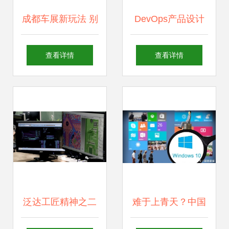
成都车展新玩法 别
DevOps产品设计
只看豪车，快来玩
与研发中，我曾犯
查看详情
查看详情
转2021款哈弗
过的6个错误
F7/F7x的车机黑科
技
泛达工匠精神之二
难于上青天？中国